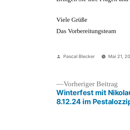
Viele Grüße
Das Vorbereitungsteam
Veröffentlicht
Pascal Blecker
Mai 21, 2
von
Vor
Vorheriger Beitrag
Beit
Winterfest mit Nikol
Beitragsnavigation
8.12.24 im Pestalozzi