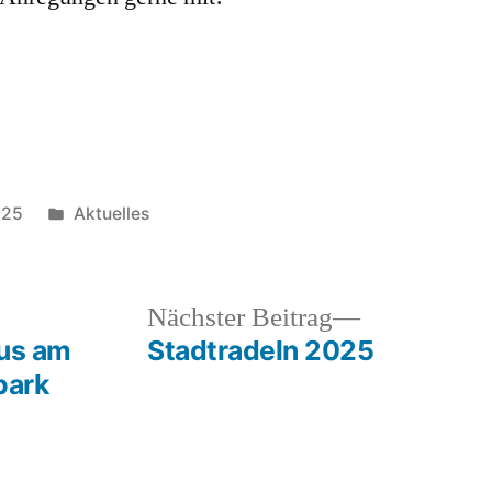
Veröffentlicht
025
Aktuelles
unter
heriger
Nächster
Nächster Beitrag
rag:
Beitrag:
aus am
Stadtradeln 2025
park