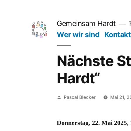
Zum
Inhalt
Gemeinsam Hardt
H
springen
Wer wir sind
Kontakt
Nächste S
Hardt“
Veröffentlicht
Pascal Blecker
Mai 21, 
von
Donnerstag, 22. Mai 2025,