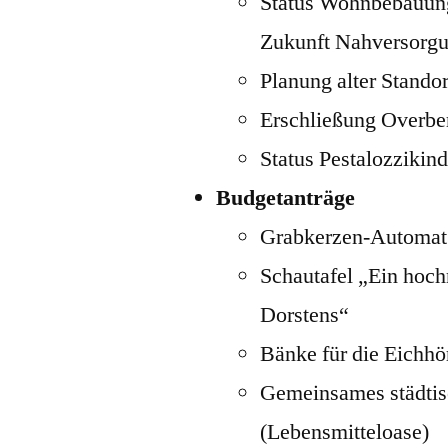
Status Wohnbebauun
Zukunft Nahversorgu
Planung alter Stando
Erschließung Overberg
Status Pestalozzikin
Budgetanträge
Grabkerzen-Automat
Schautafel „Ein hochm
Dorstens“
Bänke für die Eichh
Gemeinsames städtis
(Lebensmitteloase)