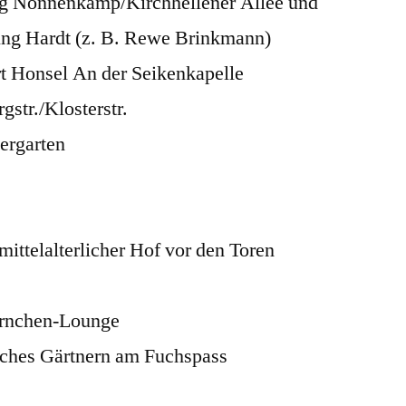
g Nonnenkamp/Kirchhellener Allee und
ng Hardt (z. B. Rewe Brinkmann)
rt Honsel An der Seikenkapelle
str./Klosterstr.
dergarten
ittelalterlicher Hof vor den Toren
örnchen-Lounge
ches Gärtnern am Fuchspass