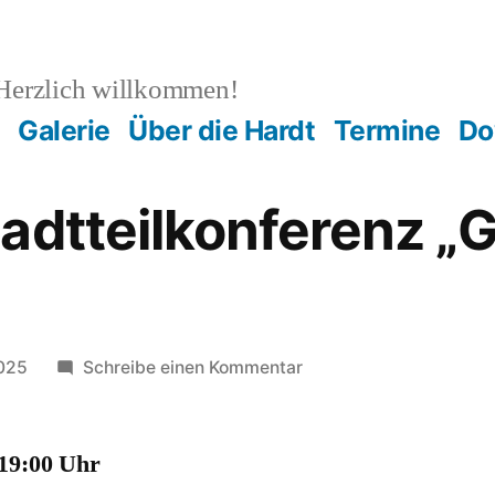
erzlich willkommen!
Galerie
Über die Hardt
Termine
Do
tadtteilkonferenz 
zu
2025
Schreibe einen Kommentar
Nächste
Stadtteilkonferenz
19:00 Uhr
„Gemeinsam
Hardt“